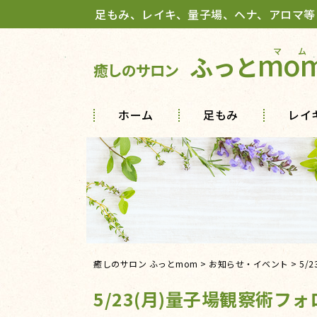
足もみ、レイキ、量子場、ヘナ、アロマ等
mo
ふっと
癒しのサロン
ホーム
足もみ
レイ
癒しのサロン ふっとmom
>
お知らせ・イベント
>
5/
5/23(月)量子場観察術フ