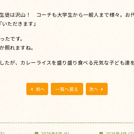
生徒は沢山！ コーチも大学生から一般人まで様々。お
『いただきます』
ったです。
か照れますね。
したが、カレーライスを盛り盛り食べる元気な子ども達
前へ
一覧へ戻る
次へ
5)
2026年5月 (6)
2026年4月 (7)