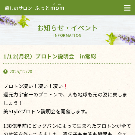
mom
ふっと
癒しのサロン
お知らせ・イベント
INFORMATION
1/12(月祝）プロトン説明会 in常総
2025/12/20
プロトン凄い！凄い！凄い
還元力宇宙一のプロトンで、人も地球も元の姿に戻しま
しょう！
美Styleプロトン説明会を開催します。
138億年前にビッグバンによって生まれたプロトンが全て
の物質を作ってきました。遺伝子も血液も臓器も、全て