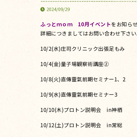
2024/09/29
ふっとｍｏｍ 10月
イベント
をお知ら
詳細につきましてはお問い合わせ下さい
10/2(水)庄司クリニック出張足もみ
10/4(金)量子場観察術講座②
10/8(火)直傳靈氣前期セミナー1、2
10/9(水)直傳靈氣前期セミナー3
10/10(木)プロトン説明会 in神栖
10/12(土)プロトン説明会 in常総