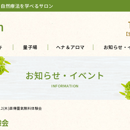
 自然療法を学べるサロン
m
【
キ
量子場
ヘナ＆アロマ
お知らせ・
お知らせ・イベント
INFORMATION
/12(木)直傳靈氣無料体験会
験会