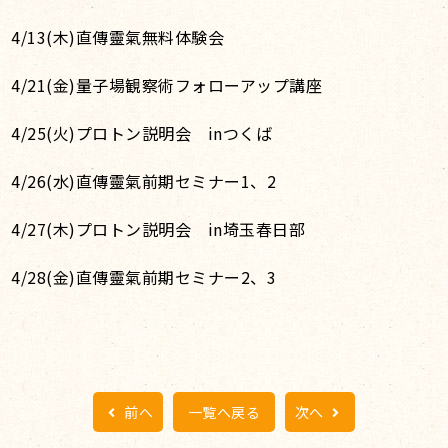
4/13(木
)直傳靈氣無料体験会
4/21(金)量子場観察術フォローアップ講座
4/25(火)プロトン説明会 inつくば
4/26(水)直傳靈氣前期セミナー1、2
4/27(木)プロトン説明会 in埼玉春日部
4/28(金)直傳靈氣前期セミナー2、3
前へ
一覧へ戻る
次へ