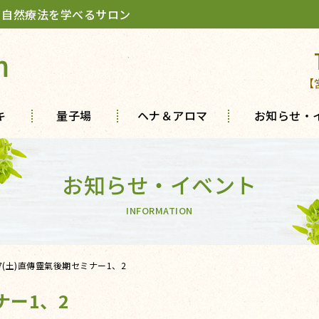
 自然療法を学べるサロン
m
【
キ
量子場
ヘナ＆アロマ
お知らせ・
お知らせ・イベント
INFORMATION
17(土)直傳靈氣後期セミナー1、2
ナー1、2