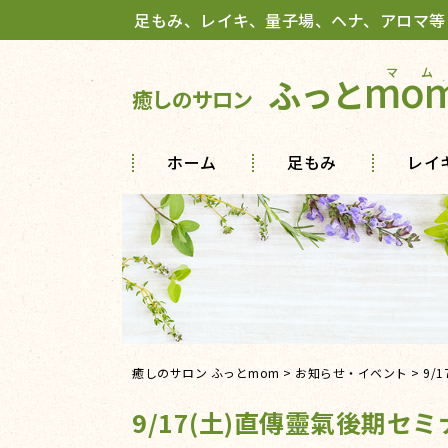
足もみ、レイキ、量子場、ヘナ、アロマ等
mo
ふっと
癒しのサロン
ホーム
足もみ
レイ
癒しのサロン ふっとmom
>
お知らせ・イベント
>
9/
9/17(土)直傳靈氣後期セミ