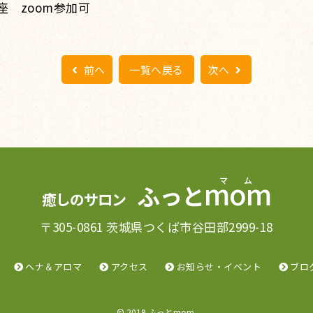
座 zoom参加可
前へ
一覧へ戻る
次へ
mom
ふっと
癒しのサロン
〒305-0861 茨城県つくば市谷田部2999-18
ヘナ＆アロマ
アクセス
お知らせ・イベント
ブロ
© 2019 ふっとmom.