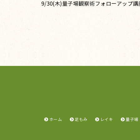
9/30(木)量子場観察術フォローアップ講
ホーム
足もみ
レイキ
量子場