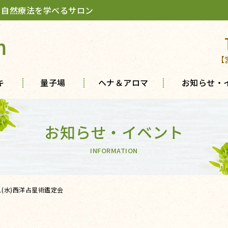
 自然療法を学べるサロン
m
【
キ
量子場
ヘナ＆アロマ
お知らせ・
お知らせ・イベント
INFORMATION
11(水)西洋占星術鑑定会