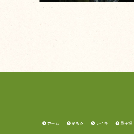
ホーム
足もみ
レイキ
量子場