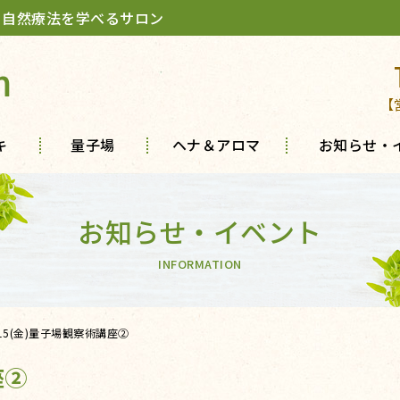
 自然療法を学べるサロン
m
【
キ
量子場
ヘナ＆アロマ
お知らせ・
お知らせ・イベント
INFORMATION
/15(金)量子場観察術講座②
座②