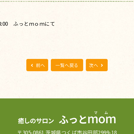
0-13:00 ふっとｍｏｍにて
前へ
一覧へ戻る
次へ
mom
ふっと
癒しのサロン
〒305-0861 茨城県つくば市谷田部2999-18