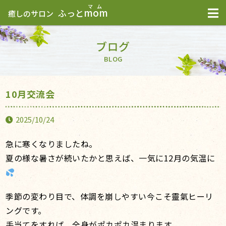
mom
ふっと
癒しのサロン
ブログ
BLOG
10月交流会
2025/10/24
急に寒くなりましたね。
夏の様な暑さが続いたかと思えば、一気に12月の気温に
季節の変わり目で、体調を崩しやすい今こそ靈氣ヒーリ
ングです。
手当てをすれば、全身がポカポカ温まります。