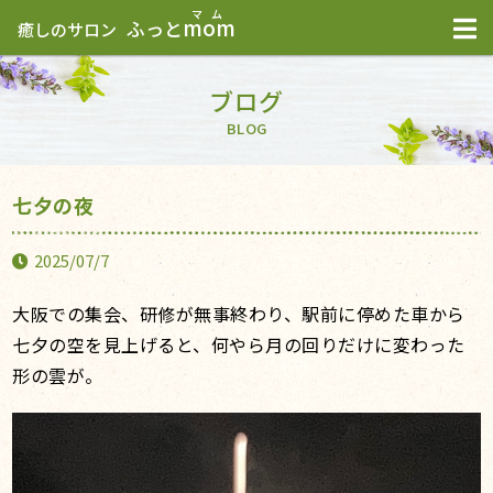
mom
ふっと
癒しのサロン
ブログ
BLOG
七夕の夜
2025/07/7
大阪での集会、研修が無事終わり、駅前に停めた車から
七夕の空を見上げると、何やら月の回りだけに変わった
形の雲が。