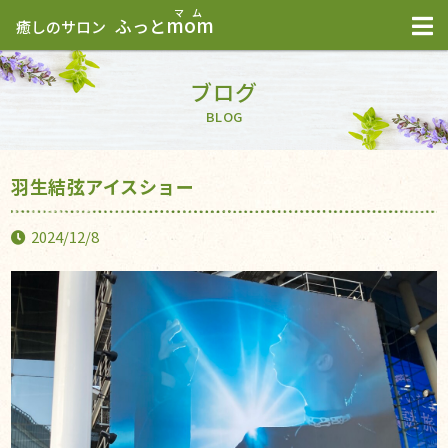
mom
ふっと
癒しのサロン
ブログ
BLOG
羽生結弦アイスショー
2024/12/8