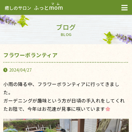
mom
ふっと
癒しのサロン
ブログ
BLOG
フラワーボランティア
2024/04/27
小雨の降る中、フラワーボランティアに行ってきまし
た。
ガーデニングが趣味という方が日頃の手入れをしてくれ
たお陰で、今年はお花達が見事に咲いています