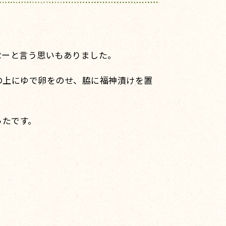
。
なーと言う思いもありました。
の上にゆで卵をのせ、脇に福神漬けを置
。
ったです。