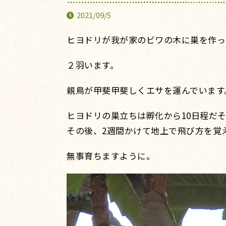
2021/09/5
ヒヨドリが我が家のビワの木に巣を作っ
２羽います。
親鳥が甲斐甲斐しくエサを運んでいます
ヒヨドリの巣立ちは孵化から10日程だ
その後、2週間かけて地上で飛び方を覚
無事育ちますように。