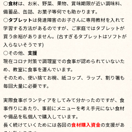
○
食材
は、お米、野菜、果物、賞味期限が近い調味料、
備蓄品、缶詰、お菓子等何でも助かります。
○
タブレット
は発達障害のお子さんに専用教材を入れて
学習する方法があるのですが、ご家庭ではタブレットが
買う余裕がありません。(古すぎるタブレットはソフトが
入らないそうです)
○その他、
支援
現在コロナ対策で調理室での食事が認められていないた
め、教室に食事を運んでいます。
そのため、使い捨てお椀、紙コップ、ラップ、割り箸も
毎回大量に必要です。
実際食事ボランティアをしてみて分かったのですが、食
事作りにあたり、事前にメニューを考え手元にない食材
や備品を私個人で購入しています。
長く続けていくためには各回の
食材購入資金
の支援があ