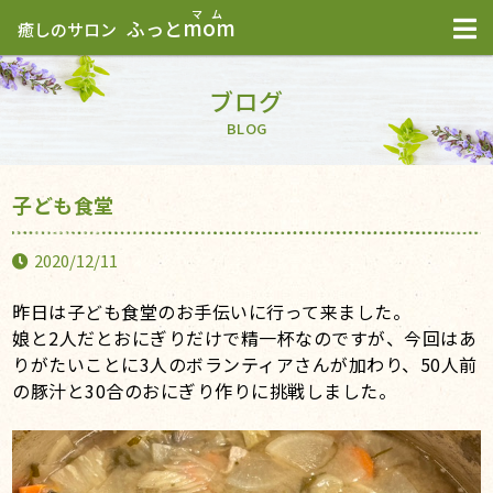
mom
ふっと
癒しのサロン
ブログ
BLOG
子ども食堂
2020/12/11
昨日は子ども食堂のお手伝いに行って来ました。
娘と2人だとおにぎりだけで精一杯なのですが、今回はあ
りがたいことに3人のボランティアさんが加わり、50人前
の豚汁と30合のおにぎり作りに挑戦しました。