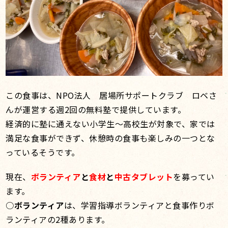
この食事は、NPO法人 居場所サポートクラブ ロベさ
んが運営する週2回の無料塾で提供しています。
経済的に塾に通えない小学生〜高校生が対象で、家では
満足な食事ができず、休憩時の食事も楽しみの一つとな
っているそうです。
現在、
ボランティア
と
食材
と
中古タブレット
を募ってい
ます。
○
ボランティア
は、学習指導ボランティアと食事作りボ
ランティアの2種あります。