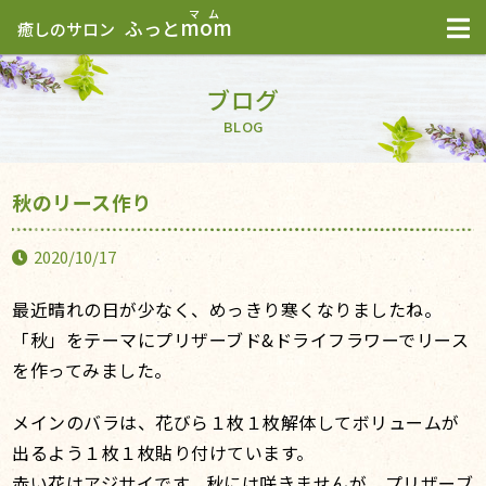
mom
ふっと
癒しのサロン
ブログ
BLOG
秋のリース作り
2020/10/17
最近晴れの日が少なく、めっきり寒くなりましたね。
「秋」をテーマにプリザーブド&ドライフラワーでリース
を作ってみました。
メインのバラは、花びら１枚１枚解体してボリュームが
出るよう１枚１枚貼り付けています。
赤い花はアジサイです。秋には咲きませんが、プリザーブ