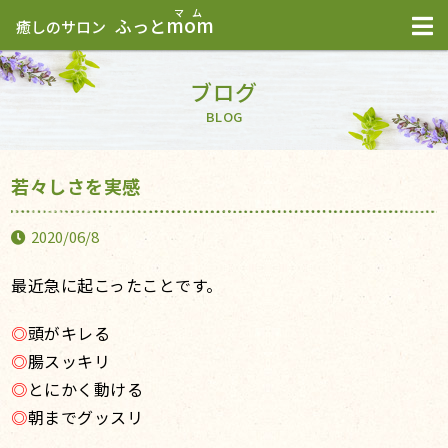
mom
ふっと
癒しのサロン
ブログ
BLOG
若々しさを実感
2020/06/8
最近急に起こったことです。
◎
頭がキレる
◎
腸スッキリ
◎
とにかく動ける
◎
朝までグッスリ