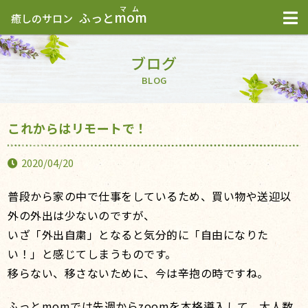
mom
ふっと
癒しのサロン
ブログ
BLOG
これからはリモートで！
2020/04/20
普段から家の中で仕事をしているため、買い物や送迎以
外の外出は少ないのですが、
いざ「外出自粛」となると気分的に「自由になりた
い！」と感じてしまうものです。
移らない、移さないために、今は辛抱の時ですね。
ふっとmomでは先週からzoomを本格導入して、大人数