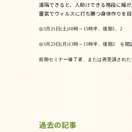
遠隔できると、人助けできる格段に幅が
靈氣でウィルスに打ち勝つ身体作りを目
◎3
月
21
日
(
土
)10
時～
15
時半、後期
1
、
2
◎3
月
23
日
(
月
)13
時～
15
時半、後期
2
を開
前期セミナー修了者、または再受講された
過去の記事