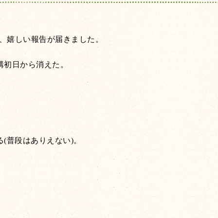
、嬉しい報告が届きました。
講初日から消えた。
る
(
普段はありえない
)。