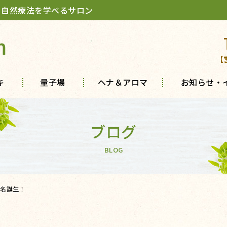
 自然療法を学べるサロン
m
【
キ
量子場
ヘナ＆アロマ
お知らせ・
ブログ
BLOG
名誕生！